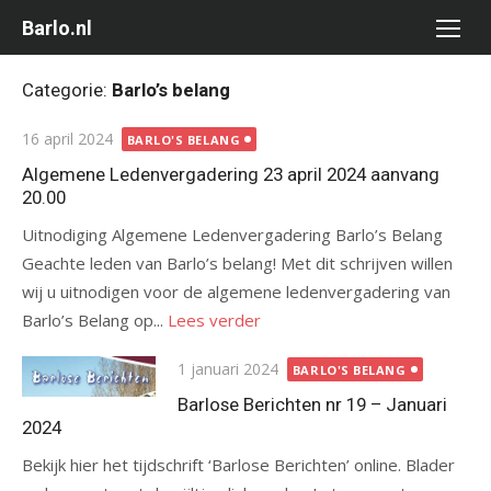
Ga
Barlo.nl
naar
de
Categorie:
Barlo’s belang
inhoud
Gepubliceerd
16 april 2024
BARLO'S BELANG
op
Algemene Ledenvergadering 23 april 2024 aanvang
20.00
Uitnodiging Algemene Ledenvergadering Barlo’s Belang
Geachte leden van Barlo’s belang! Met dit schrijven willen
wij u uitnodigen voor de algemene ledenvergadering van
Barlo’s Belang op...
Lees verder
Gepubliceerd
1 januari 2024
BARLO'S BELANG
op
Barlose Berichten nr 19 – Januari
2024
Bekijk hier het tijdschrift ‘Barlose Berichten’ online. Blader