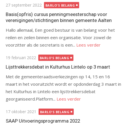
Gepubliceerd
27 september 2022
BARLO'S BELANG
op
Basis(opfris) cursus penningmeesterschap voor
verenigingen/stichtingen binnen gemeente Aalten
Hallo allemaal, Een goed bestuur is van belang voor het
reilen en zeilen binnen een organisatie. Voor zowel de
voorzitter als de secretaris is een...
Lees verder
Gepubliceerd
19 februari 2022
BARLO'S BELANG
op
Lijsttrekkersdebat in Kulturhus Lintelo op 3 maart
Met de gemeenteraadsverkiezingen op 14, 15 en 16
maart in het vooruitzicht wordt er opdonderdag 3 maart in
het Kulturhus in Lintelo een lijsttrekkersdebat
georganiseerd.Platform...
Lees verder
Gepubliceerd
17 oktober 2021
BARLO'S BELANG
op
SAAP Uitvoeringsprogramma 2022