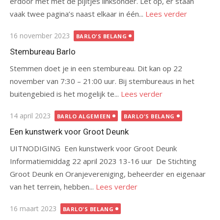
erdoor met met de pijltjes linksonder. Let op, er staan
vaak twee pagina’s naast elkaar in één...
Lees verder
Gepubliceerd
16 november 2023
BARLO'S BELANG
op
Stembureau Barlo
Stemmen doet je in een stembureau. Dit kan op 22
november van 7:30 – 21:00 uur. Bij stembureaus in het
buitengebied is het mogelijk te...
Lees verder
Gepubliceerd
14 april 2023
BARLO ALGEMEEN
BARLO'S BELANG
op
Een kunstwerk voor Groot Deunk
UITNODIGING Een kunstwerk voor Groot Deunk
Informatiemiddag 22 april 2023 13-16 uur De Stichting
Groot Deunk en Oranjevereniging, beheerder en eigenaar
van het terrein, hebben...
Lees verder
Gepubliceerd
16 maart 2023
BARLO'S BELANG
op