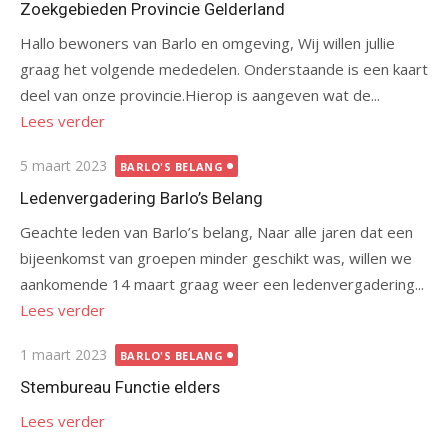
Zoekgebieden Provincie Gelderland
Hallo bewoners van Barlo en omgeving, Wij willen jullie
graag het volgende mededelen. Onderstaande is een kaart
deel van onze provincie.Hierop is aangeven wat de...
Lees verder
Gepubliceerd
5 maart 2023
BARLO'S BELANG
op
Ledenvergadering Barlo’s Belang
Geachte leden van Barlo’s belang, Naar alle jaren dat een
bijeenkomst van groepen minder geschikt was, willen we
aankomende 14 maart graag weer een ledenvergadering...
Lees verder
Gepubliceerd
1 maart 2023
BARLO'S BELANG
op
Stembureau Functie elders
Lees verder