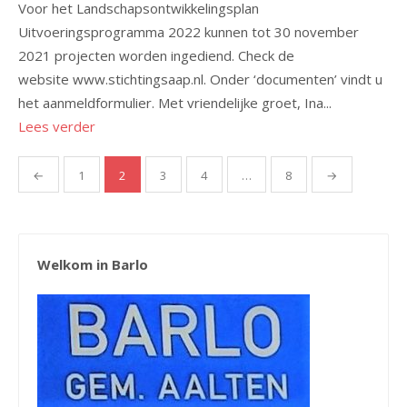
Voor het Landschapsontwikkelingsplan
Uitvoeringsprogramma 2022 kunnen tot 30 november
2021 projecten worden ingediend. Check de
website www.stichtingsaap.nl. Onder ‘documenten’ vindt u
het aanmeldformulier. Met vriendelijke groet, Ina...
Lees verder
Berichten
←
1
2
3
4
…
8
→
paginering
Welkom in Barlo