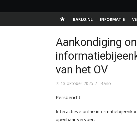
Ga
Barlo.nl
naar
Buurtschap van de gemeente Aalten
de
BARLO.NL
INFORMATIE
VE
inhoud
Aankondiging on
informatiebijeen
van het OV
Gepubliceerd
Auteur
13 oktober 2025
Barlo
op
Persbericht
Interactieve online informatiebijeenk
openbaar vervoer.