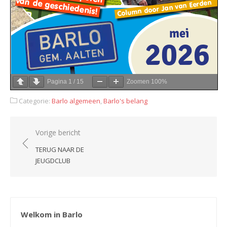
Pagina
1
/
15
Zoomen
100%
Categorie:
Barlo algemeen
,
Barlo's belang
Bericht
Vorige bericht
navigatie
TERUG NAAR DE
JEUGDCLUB
Welkom in Barlo