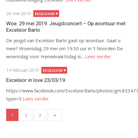
Gepubliceerd
26 mei 2019
EXCELSIOR
op
Woe. 29 mei 2019: Jeugdconcert – Op avontuur met
Excelsior Barlo
De jeugd van Excelsior Barlo gaat op avontuur. Gaat u
mee? Woensdag 29 mei om 19:30 uur in ’t Noorden De
woensdag voor Hemelvaartsdag is...
Lees verder
Gepubliceerd
14 februari 2019
EXCELSIOR
op
Excelsior in love 23/03/19
https://www.facebook.com/ExcelsiorBarlo/photos/gm.853
type=3
Lees verder
Berichten
1
2
3
→
paginering