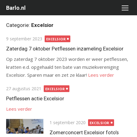
Ga
Barlo.nl
naar
de
Categorie:
Excelsior
inhoud
Gepubliceerd
9 september 2023
EXCELSIOR
op
Zaterdag 7 oktober Petflessen inzameling Excelsior
Op zaterdag 7 oktober 2023 worden er weer petflessen,
kratten e.d. opgehaald ten bate van muziekvereniging
Excelsior. Sparen maar en zet ze klaar!
Lees verder
Gepubliceerd
27 augustus 2021
EXCELSIOR
op
Petflessen actie Excelsior
Lees verder
Gepubliceerd
1 september 2020
EXCELSIOR
op
Zomerconcert Excelsior foto’s