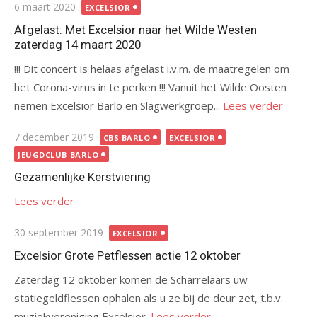
Gepubliceerd
6 maart 2020
EXCELSIOR
op
Afgelast: Met Excelsior naar het Wilde Westen
zaterdag 14 maart 2020
!!! Dit concert is helaas afgelast i.v.m. de maatregelen om
het Corona-virus in te perken !!! Vanuit het Wilde Oosten
nemen Excelsior Barlo en Slagwerkgroep...
Lees verder
Gepubliceerd
7 december 2019
CBS BARLO
EXCELSIOR
op
JEUGDCLUB BARLO
Gezamenlijke Kerstviering
Lees verder
Gepubliceerd
30 september 2019
EXCELSIOR
op
Excelsior Grote Petflessen actie 12 oktober
Zaterdag 12 oktober komen de Scharrelaars uw
statiegeldflessen ophalen als u ze bij de deur zet, t.b.v.
muziekvereniging Excelsior.
Lees verder