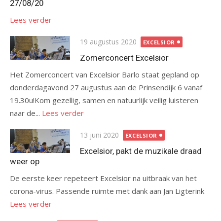
27/08/20
Lees verder
Gepubliceerd
19 augustus 2020
EXCELSIOR
op
Zomerconcert Excelsior
Het Zomerconcert van Excelsior Barlo staat gepland op
donderdagavond 27 augustus aan de Prinsendijk 6 vanaf
19.30u!Kom gezellig, samen en natuurlijk veilig luisteren
naar de...
Lees verder
Gepubliceerd
13 juni 2020
EXCELSIOR
op
Excelsior, pakt de muzikale draad
weer op
De eerste keer repeteert Excelsior na uitbraak van het
corona-virus. Passende ruimte met dank aan Jan Ligterink
Lees verder