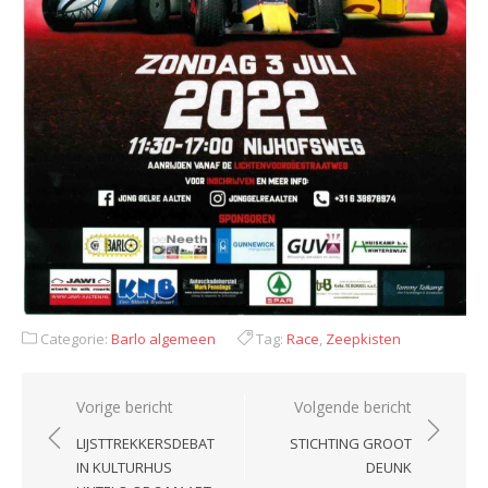
Categorie:
Barlo algemeen
Tag:
Race
,
Zeepkisten
Bericht
Vorige bericht
Volgende bericht
navigatie
LIJSTTREKKERSDEBAT
STICHTING GROOT
IN KULTURHUS
DEUNK