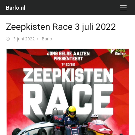
Ga
Barlo.nl
naar
de
Zeepkisten Race 3 juli 2022
inhoud
Gepubliceerd
Auteur
13 juni 2022
Barlo
op