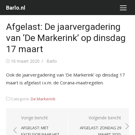
Ga
Barlo.nl
naar
de
Afgelast: De jaarvergadering
inhoud
van ‘De Markerink’ op dinsdag
17 maart
Gepubliceerd
Auteur
16 maart 2020
Barlo
op
Ook de jaarvergadering van ‘De Markerink’ op dinsdag 17
maart is afgelast i.v.m. de Corana-maatregelen.
Categorie:
De Markerink
Bericht
Vorige bericht
Volgende bericht
navigatie
AFGELAST: MET
AFGELAST: ZONDAG 29
EXCELSIOR NAAR HET
MAART 2020: