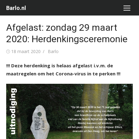
Ga
Barlo.nl
naar
de
Afgelast: zondag 29 maart
inhoud
2020: Herdenkingsceremonie
Gepubliceerd
Auteur
18 maart 2020
Barlo
op
!!! Deze herdenking is helaas afgelast i.v.m. de
maatregelen om het Corona-virus in te perken !!!