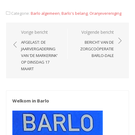
Categorie:
Barlo algemeen
,
Barlo's belang
,
Oranjevereniging
Bericht
Vorige bericht
Volgende bericht
navigatie
AFGELAST: DE
BERICHT VAN DE
JAARVERGADERING
ZORGCOÖPERATIE
VAN ‘DE MARKERINK’
BARLO-DALE
OP DINSDAG 17
MAART
Welkom in Barlo