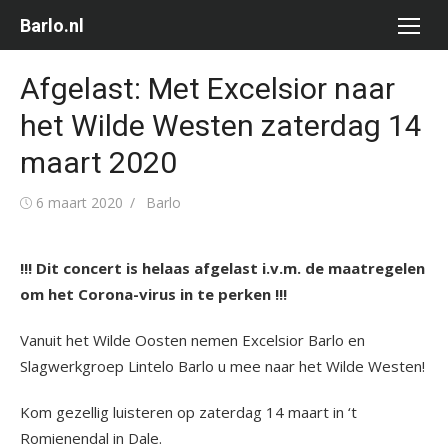
Ga
Barlo.nl
naar
de
Afgelast: Met Excelsior naar
inhoud
het Wilde Westen zaterdag 14
maart 2020
Gepubliceerd
Auteur
6 maart 2020
Barlo
op
!!! Dit concert is helaas afgelast i.v.m. de maatregelen
om het Corona-virus in te perken !!!
Vanuit het Wilde Oosten nemen Excelsior Barlo en
Slagwerkgroep Lintelo Barlo u mee naar het Wilde Westen!
Kom gezellig luisteren op zaterdag 14 maart in ‘t
Romienendal in Dale.