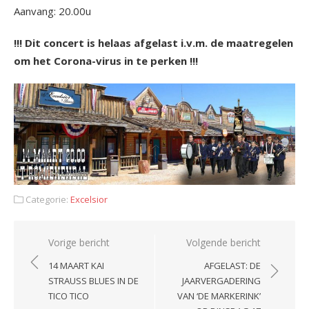
Aanvang: 20.00u
!!! Dit concert is helaas afgelast i.v.m. de maatregelen
om het Corona-virus in te perken !!!
Categorie:
Excelsior
Bericht
Vorige bericht
Volgende bericht
navigatie
14 MAART KAI
AFGELAST: DE
STRAUSS BLUES IN DE
JAARVERGADERING
TICO TICO
VAN ‘DE MARKERINK’