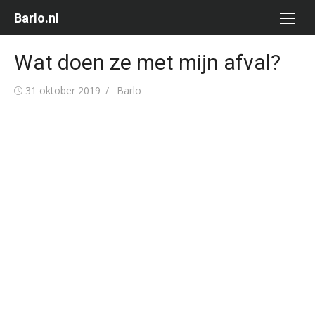
Ga
Barlo.nl
naar
de
Wat doen ze met mijn afval?
inhoud
Gepubliceerd
Auteur
31 oktober 2019
Barlo
op