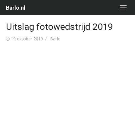
Ga
Barlo.nl
naar
de
Uitslag fotowedstrijd 2019
inhoud
Gepubliceerd
Auteur
19 oktober 2019
Barlo
op