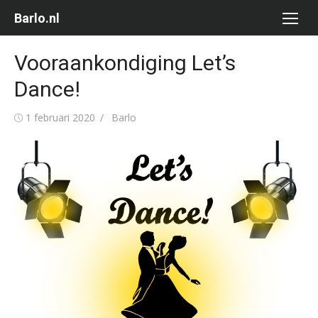
Ga
Barlo.nl
naar
de
Vooraankondiging Let’s
inhoud
Dance!
Gepubliceerd
Auteur
1 februari 2020
Barlo
op