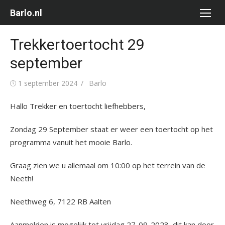
Ga
Barlo.nl
naar
de
Trekkertoertocht 29
inhoud
september
Gepubliceerd
Auteur
1 september 2024
Barlo
op
Hallo Trekker en toertocht liefhebbers,
Zondag 29 September staat er weer een toertocht op het
programma vanuit het mooie Barlo.
Graag zien we u allemaal om 10:00 op het terrein van de
Neeth!
Neethweg 6, 7122 RB Aalten
Aanmelden is mogelijk tot vrijdag 27-09-2023, dit kan door