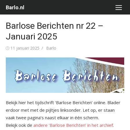
Ga
Barlo.nl
naar
de
Barlose Berichten nr 22 –
inhoud
Januari 2025
Gepubliceerd
Auteur
11 januari 2025
Barlo
op
Bekijk hier het tijdschrift ‘Barlose Berichten’ online. Blader
erdoor met met de pijltjes linksonder. Let op, er staan
vaak twee pagina’s naast elkaar in één scherm.
Bekijk ook de
andere ‘Barlose Berichten’ in het archief
.