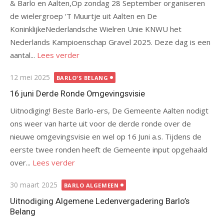
& Barlo en Aalten,Op zondag 28 September organiseren
de wielergroep ‘T Muurtje uit Aalten en De
KoninklijkeNederlandsche Wielren Unie KNWU het
Nederlands Kampioenschap Gravel 2025. Deze dag is een
aantal...
Lees verder
Gepubliceerd
12 mei 2025
BARLO'S BELANG
op
16 juni Derde Ronde Omgevingsvisie
Uitnodiging! Beste Barlo-ers, De Gemeente Aalten nodigt
ons weer van harte uit voor de derde ronde over de
nieuwe omgevingsvisie en wel op 16 Juni a.s. Tijdens de
eerste twee ronden heeft de Gemeente input opgehaald
over...
Lees verder
Gepubliceerd
30 maart 2025
BARLO ALGEMEEN
op
Uitnodiging Algemene Ledenvergadering Barlo’s
Belang