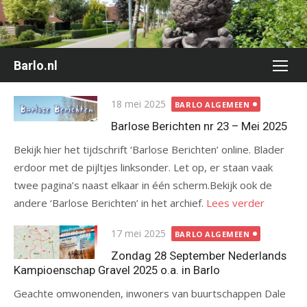
Ga
naar
de
inhoud
Barlo.nl
Gepubliceerd
18 mei 2025
BARLO ALGEMEEN
op
Barlose Berichten nr 23 – Mei 2025
Bekijk hier het tijdschrift ‘Barlose Berichten’ online. Blader
erdoor met de pijltjes linksonder. Let op, er staan vaak
twee pagina’s naast elkaar in één scherm.Bekijk ook de
andere ‘Barlose Berichten’ in het archief.
Lees verder
Gepubliceerd
17 mei 2025
BARLO ALGEMEEN
op
Zondag 28 September Nederlands
Kampioenschap Gravel 2025 o.a. in Barlo
Geachte omwonenden, inwoners van buurtschappen Dale