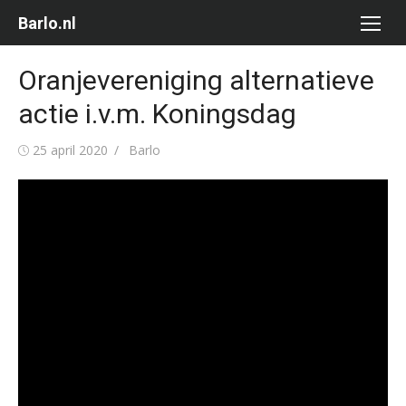
Ga
Barlo.nl
naar
de
Oranjevereniging alternatieve
inhoud
actie i.v.m. Koningsdag
Gepubliceerd
Auteur
25 april 2020
Barlo
op