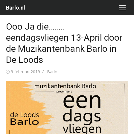
Ga
Barlo.nl
naar
de
Ooo Ja die……..
inhoud
eendagsvliegen 13-April door
de Muzikantenbank Barlo in
De Loods
Gepubliceerd
Auteur
9 februari 2019
Barlo
op