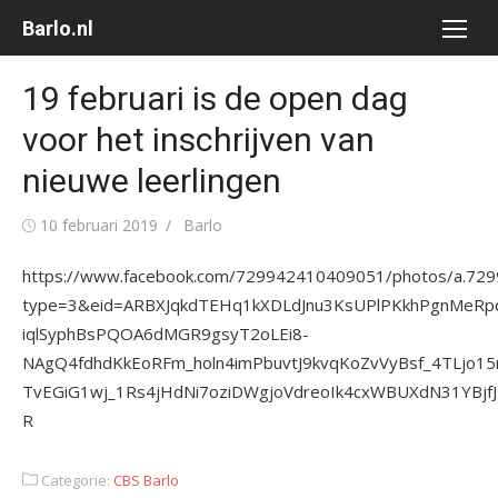
Ga
Barlo.nl
naar
de
19 februari is de open dag
inhoud
voor het inschrijven van
nieuwe leerlingen
Gepubliceerd
Auteur
10 februari 2019
Barlo
op
https://www.facebook.com/729942410409051/photos/a.7
type=3&eid=ARBXJqkdTEHq1kXDLdJnu3KsUPlPKkhPgnMeR
iqlSyphBsPQOA6dMGR9gsyT2oLEi8-
NAgQ4fdhdKkEoRFm_holn4imPbuvtJ9kvqKoZvVyBsf_4TLjo
TvEGiG1wj_1Rs4jHdNi7oziDWgjoVdreoIk4cxWBUXdN31YBjf
R
Categorie:
CBS Barlo