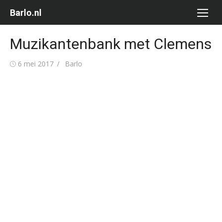
Ga
Barlo.nl
naar
de
Muzikantenbank met Clemens
inhoud
Gepubliceerd
Auteur
6 mei 2017
Barlo
op