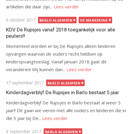
artikelen die daar zijn...
Lees verder
Gepubliceerd
6 oktober 2017
BARLO ALGEMEEN
DE MARKERINK
op
KDV De Rupsjes vanaf 2018 toegankelijk voor alle
peuters!!
Momenteel worden er bij De Rupsjes alleen kinderen
opvangen waarvan de ouders recht hebben op
kinderopvangtoeslag. Vanaf januari 2018 gaat dit
veranderen! Wij kunnen dan...
Lees verder
Gepubliceerd
17 september 2017
BARLO ALGEMEEN
op
Kinderdagverblijf De Rupsjes in Barlo bestaat 5 jaar
Kinderdagverblijf De Rupsjes in Barlo bestaat al weer 5
jaar!! Dit gaan we vieren met alle ouders en kinderen die in
die 5 jaar bij De...
Lees verder
Gepubliceerd
6 september 2017
BARLO ALGEMEEN