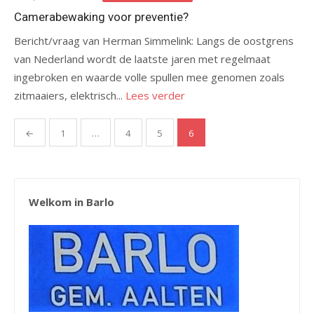
op
Camerabewaking voor preventie?
Bericht/vraag van Herman Simmelink: Langs de oostgrens
van Nederland wordt de laatste jaren met regelmaat
ingebroken en waarde volle spullen mee genomen zoals
zitmaaiers, elektrisch...
Lees verder
Berichten
←
1
…
4
5
6
paginering
Welkom in Barlo