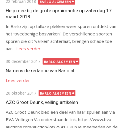
Gepubliceerd
22 februari 2018
BARLO ALGEMEEN
op
Help mee bij de grote opruimactie op zaterdag 17
maart 2018
In Barlo zijn op talloze plekken weer sporen ontdekt van
het ‘tweebenige bosvarken’. De verschillende soorten
sporen die dit ‘varken’ achterlaat, brengen schade toe
aan...
Lees verder
Gepubliceerd
30 december 2017
BARLO ALGEMEEN
op
Namens de redactie van Barlo.nl
Lees verder
Gepubliceerd
26 oktober 2017
BARLO ALGEMEEN
op
AZC Groot Deunk, veiling artikelen
AZC Groot Deunk bied een deel van haar spullen aan via
BVA-Veilingen Via onderstaande link, https://www.bva-
auctions.com/auction/lot/29412 Kun je meebieden op de