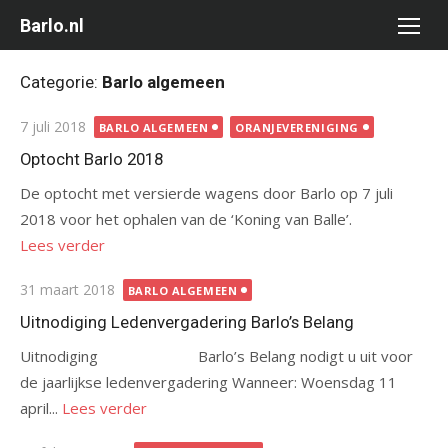
Ga
Barlo.nl
naar
de
Categorie:
Barlo algemeen
inhoud
Gepubliceerd
7 juli 2018
BARLO ALGEMEEN
ORANJEVERENIGING
op
Optocht Barlo 2018
De optocht met versierde wagens door Barlo op 7 juli
2018 voor het ophalen van de ‘Koning van Balle’.
Lees verder
Gepubliceerd
31 maart 2018
BARLO ALGEMEEN
op
Uitnodiging Ledenvergadering Barlo’s Belang
Uitnodiging Barlo’s Belang nodigt u uit voor
de jaarlijkse ledenvergadering Wanneer: Woensdag 11
april...
Lees verder