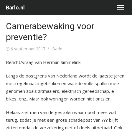
Ga
Barlo.nl
naar
de
Camerabewaking voor
inhoud
preventie?
Gepubliceerd
Auteur
6 september 2017
Barlo
op
Bericht/vraag van Herman Simmelink:
Langs de oostgrens van Nederland wordt de laatste jaren
met regelmaat ingebroken en waarde volle spullen mee
genomen zoals zitmaaiers, elektrisch gereedschap, e-
bikes, enz.. Maar ook woningen worden niet ontzien.
Helaas ziet men van de gestolen waar nooit meer wat
terug, zodat je met een grote schadepost van ??? blijft
zitten omdat de verzekering niet of deels uitbetaald. Ook