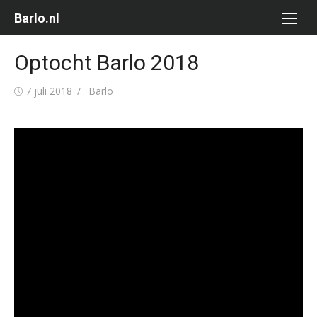
Ga
Barlo.nl
naar
de
Optocht Barlo 2018
inhoud
Gepubliceerd
Auteur
7 juli 2018
Barlo
op