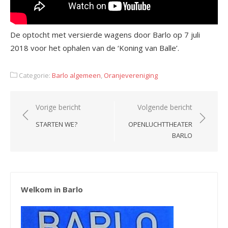
De optocht met versierde wagens door Barlo op 7 juli
2018 voor het ophalen van de ‘Koning van Balle’.
Categorie:
Barlo algemeen
,
Oranjevereniging
Bericht
Vorige bericht
Volgende bericht
navigatie
STARTEN WE?
OPENLUCHTTHEATER
BARLO
Welkom in Barlo