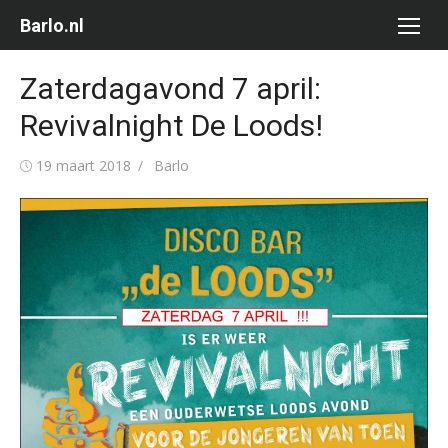
Ga
Barlo.nl
naar
de
Zaterdagavond 7 april:
inhoud
Revivalnight De Loods!
Gepubliceerd
Auteur
19 maart 2018
Barlo
op