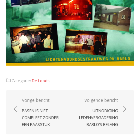
Categorie:
De Loods
Bericht
Vorige bericht
Volgende bericht
navigatie
PASEN IS NIET
UITNODIGING
COMPLEET ZONDER
LEDENVERGADERING
EEN PAASSTUK
BARLO’S BELANG