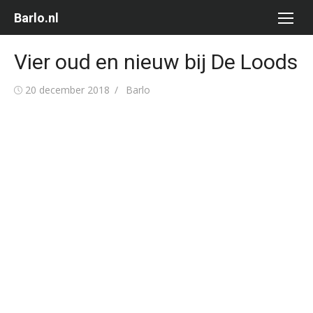
Ga
Barlo.nl
naar
de
Vier oud en nieuw bij De Loods
inhoud
Gepubliceerd
Auteur
20 december 2018
Barlo
op