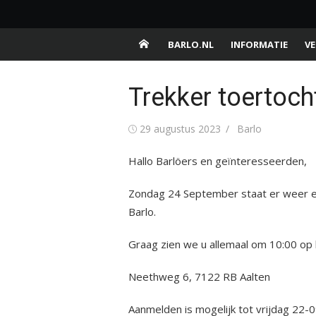
Ga
Barlo.nl
naar
Buurtschap van de gemeente Aalten
de
BARLO.NL
INFORMATIE
VE
inhoud
Trekker toertoch
Gepubliceerd
Auteur
29 augustus 2023
Barlo
op
Hallo Barlöers en geïnteresseerden,
Zondag 24 September staat er weer e
Barlo.
Graag zien we u allemaal om 10:00 op 
Neethweg 6, 7122 RB Aalten
Aanmelden is mogelijk tot vrijdag 22-0