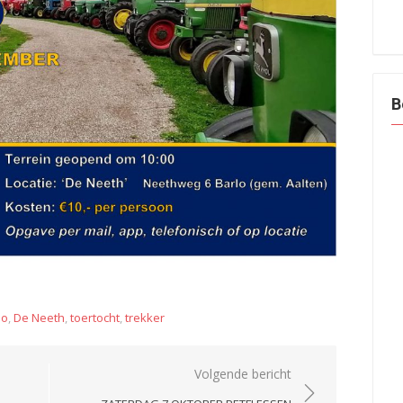
B
lo
,
De Neeth
,
toertocht
,
trekker
Volgende bericht