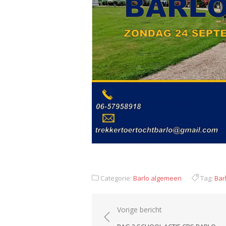
Categorie:
Barlo algemeen
Tag:
Bar
Bericht
Vorige bericht
navigatie