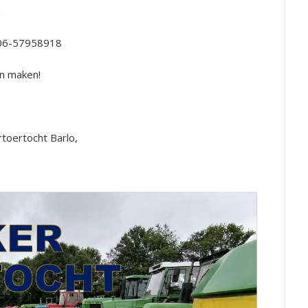
m
p 06-57958918
n maken!
toertocht Barlo,