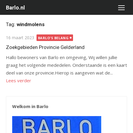
Ga
Barlo.nl
naar
de
Tag:
windmolens
inhoud
Gepubliceerd
16 maart 2023
BARLO'S BELANG
op
Zoekgebieden Provincie Gelderland
Hallo bewoners van Barlo en omgeving, Wij willen jullie
graag het volgende mededelen. Onderstaande is een kaart
deel van onze provincie.Hierop is aangeven wat de...
Lees verder
Welkom in Barlo