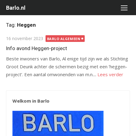
Ga
Barlo.nl
naar
de
Tag:
Heggen
inhoud
Gepubliceerd
16 november 2023
BARLO ALGEMEEN
op
Info avond Heggen-project
Beste inwoners van Barlo, Al enige tijd zijn we als Stichting
Groot Deunk achter de schermen bezig met een ‘heggen-
project’. Een aantal omwonenden van m.n....
Lees verder
Welkom in Barlo