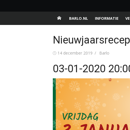
Ga
Barlo.nl
naar
Buurtschap van de gemeente Aalten
de
BARLO.NL
INFORMATIE
VE
inhoud
Nieuwjaarsrecep
Gepubliceerd
Auteur
14 december 2019
Barlo
op
03-01-2020 20:0