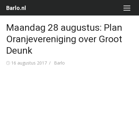
Ga
Barlo.nl
naar
de
Maandag 28 augustus: Plan
inhoud
Oranjevereniging over Groot
Deunk
Gepubliceerd
Auteur
16 augustus 2017
Barlo
op