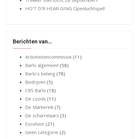
Trekker toertocht 28 september!!
HO’T D’R HEAR GING Openluchtspel!
Berichten van…
Activiteitencommissie
(11)
Barlo algemeen
(58)
Barlo's belang
(78)
Bedrijven
(5)
CBS Barlo
(18)
De Loods
(11)
De Markerink
(7)
De scharrelaars
(3)
Excelsior
(21)
Geen categorie
(2)