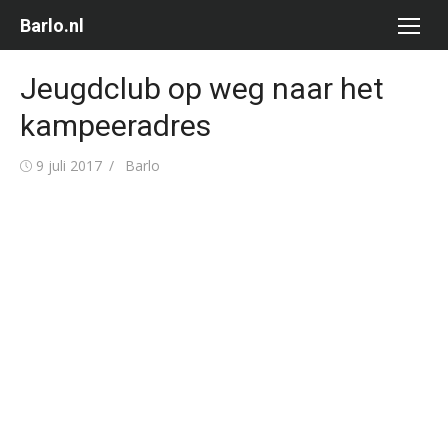
Ga
Barlo.nl
naar
de
Jeugdclub op weg naar het
inhoud
kampeeradres
Gepubliceerd
Auteur
9 juli 2017
Barlo
op