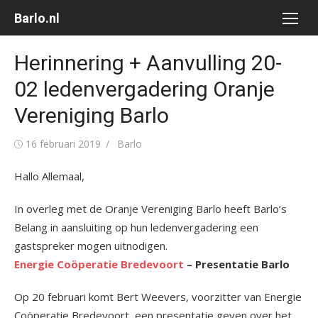
Ga
Barlo.nl
naar
de
Herinnering + Aanvulling 20-
inhoud
02 ledenvergadering Oranje
Vereniging Barlo
Gepubliceerd
Auteur
16 februari 2019
Barlo
op
Hallo Allemaal,
In overleg met de Oranje Vereniging Barlo heeft Barlo’s
Belang in aansluiting op hun ledenvergadering een
gastspreker mogen uitnodigen.
Energie Coöperatie Bredevoort
– Presentatie Barlo
Op 20 februari komt Bert Weevers, voorzitter van Energie
Coöperatie Bredevoort, een presentatie geven over het