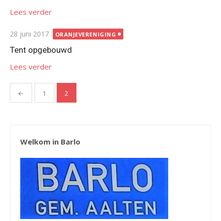
Lees verder
Gepubliceerd
28 juni 2017
ORANJEVERENIGING
op
Tent opgebouwd
Lees verder
Berichten
←
1
2
paginering
Welkom in Barlo