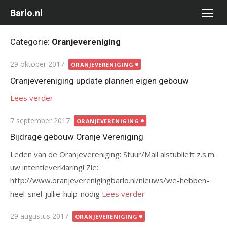
Ga
Barlo.nl
naar
de
Categorie:
Oranjevereniging
inhoud
Gepubliceerd
29 oktober 2017
ORANJEVERENIGING
op
Oranjevereniging update plannen eigen gebouw
Lees verder
Gepubliceerd
7 september 2017
ORANJEVERENIGING
op
Bijdrage gebouw Oranje Vereniging
Leden van de Oranjevereniging: Stuur/Mail alstublieft z.s.m.
uw intentieverklaring! Zie:
http://www.oranjeverenigingbarlo.nl/nieuws/we-hebben-
heel-snel-jullie-hulp-nodig
Lees verder
Gepubliceerd
29 augustus 2017
ORANJEVERENIGING