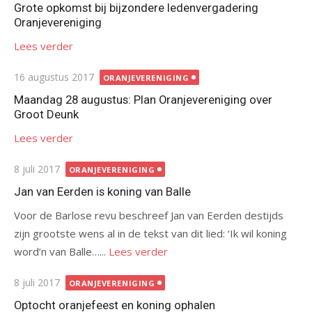
op
Grote opkomst bij bijzondere ledenvergadering
Oranjevereniging
Lees verder
Gepubliceerd
16 augustus 2017
ORANJEVERENIGING
op
Maandag 28 augustus: Plan Oranjevereniging over
Groot Deunk
Lees verder
Gepubliceerd
8 juli 2017
ORANJEVERENIGING
op
Jan van Eerden is koning van Balle
Voor de Barlose revu beschreef Jan van Eerden destijds
zijn grootste wens al in de tekst van dit lied: ‘Ik wil koning
word’n van Balle…...
Lees verder
Gepubliceerd
8 juli 2017
ORANJEVERENIGING
op
Optocht oranjefeest en koning ophalen