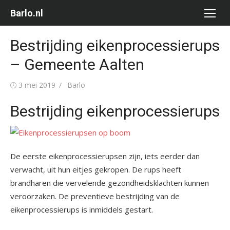
Ga
Barlo.nl
naar
de
Bestrijding eikenprocessierups
inhoud
– Gemeente Aalten
Gepubliceerd
Auteur
3 mei 2019
Barlo
op
Bestrijding eikenprocessierups
De eerste eikenprocessierupsen zijn, iets eerder dan
verwacht, uit hun eitjes gekropen. De rups heeft
brandharen die vervelende gezondheidsklachten kunnen
veroorzaken. De preventieve bestrijding van de
eikenprocessierups is inmiddels gestart.