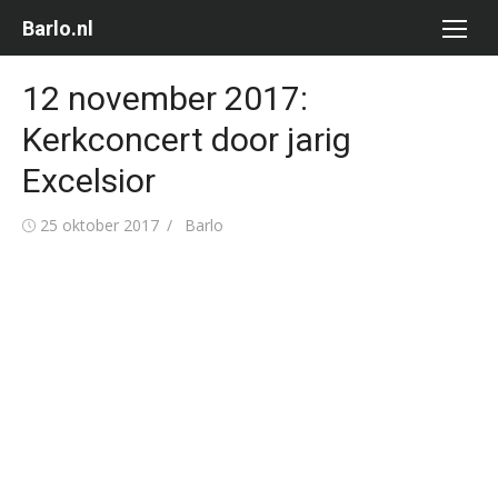
Ga
Barlo.nl
naar
de
12 november 2017:
inhoud
Kerkconcert door jarig
Excelsior
Gepubliceerd
Auteur
25 oktober 2017
Barlo
op