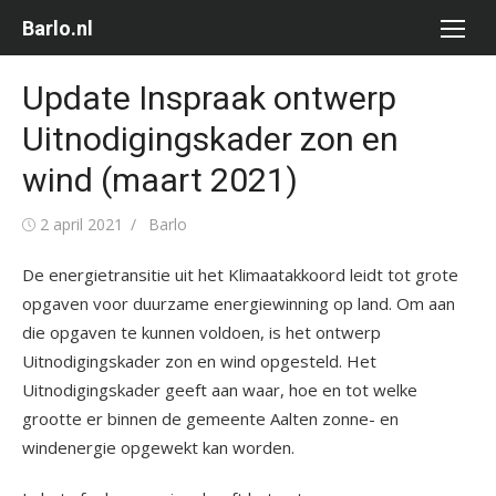
Ga
Barlo.nl
naar
de
Update Inspraak ontwerp
inhoud
Uitnodigingskader zon en
wind (maart 2021)
Gepubliceerd
Auteur
2 april 2021
Barlo
op
De energietransitie uit het Klimaatakkoord leidt tot grote
opgaven voor duurzame energiewinning op land. Om aan
die opgaven te kunnen voldoen, is het ontwerp
Uitnodigingskader zon en wind opgesteld. Het
Uitnodigingskader geeft aan waar, hoe en tot welke
grootte er binnen de gemeente Aalten zonne- en
windenergie opgewekt kan worden.