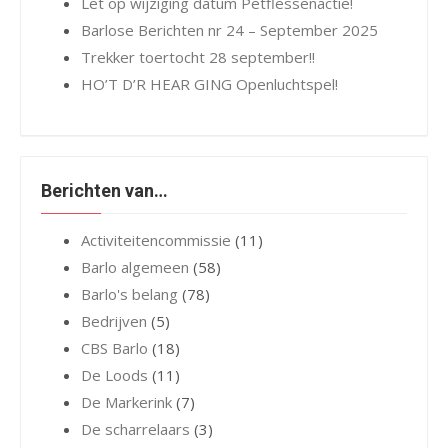
Let op wijziging datum Petflessenactie!
Barlose Berichten nr 24 – September 2025
Trekker toertocht 28 september!!
HO’T D’R HEAR GING Openluchtspel!
Berichten van…
Activiteitencommissie
(11)
Barlo algemeen
(58)
Barlo's belang
(78)
Bedrijven
(5)
CBS Barlo
(18)
De Loods
(11)
De Markerink
(7)
De scharrelaars
(3)