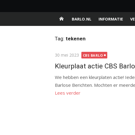
Ga
Barlo.nl
naar
Buurtschap van de gemeente Aalten
de
BARLO.NL
INFORMATIE
VE
inhoud
Tag:
tekenen
Gepubliceerd
30 mei 2023
CBS BARLO
op
Kleurplaat actie CBS Barlo
We hebben een kleurplaten actie! Iede
Barlose Berichten. Mochten er meerdere
Lees verder