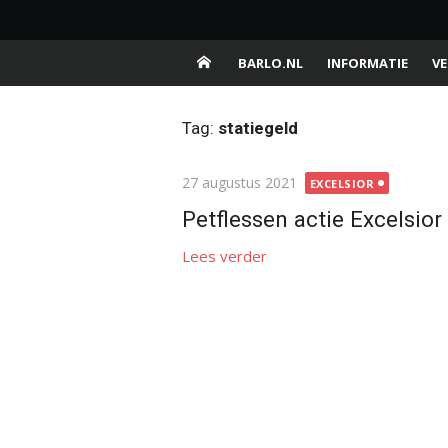
Ga
Barlo.nl
naar
Buurtschap van de gemeente Aalten
de
BARLO.NL
INFORMATIE
VE
inhoud
Tag:
statiegeld
Gepubliceerd
27 augustus 2021
EXCELSIOR
op
Petflessen actie Excelsior
Lees verder