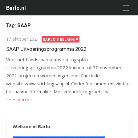
Ga
Barlo.nl
naar
de
Tag:
SAAP
inhoud
Gepubliceerd
17 oktober 2021
BARLO'S BELANG
op
SAAP Uitvoeringsprogramma 2022
Voor het Landschapsontwikkelingsplan
Uitvoeringsprogramma 2022 kunnen tot 30 november
2021 projecten worden ingediend. Check de
website www.stichtingsaap.nl. Onder ‘documenten’ vindt u
het aanmeldformulier. Met vriendelijke groet, Ina...
Lees verder
Welkom in Barlo