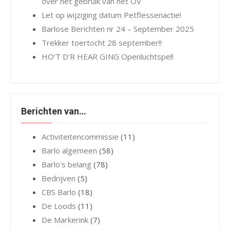
over het gebruik van het OV
Let op wijziging datum Petflessenactie!
Barlose Berichten nr 24 – September 2025
Trekker toertocht 28 september!!
HO’T D’R HEAR GING Openluchtspel!
Berichten van…
Activiteitencommissie
(11)
Barlo algemeen
(58)
Barlo's belang
(78)
Bedrijven
(5)
CBS Barlo
(18)
De Loods
(11)
De Markerink
(7)