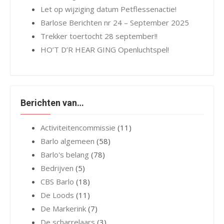
Let op wijziging datum Petflessenactie!
Barlose Berichten nr 24 – September 2025
Trekker toertocht 28 september!!
HO’T D’R HEAR GING Openluchtspel!
Berichten van…
Activiteitencommissie
(11)
Barlo algemeen
(58)
Barlo's belang
(78)
Bedrijven
(5)
CBS Barlo
(18)
De Loods
(11)
De Markerink
(7)
De scharrelaars
(3)