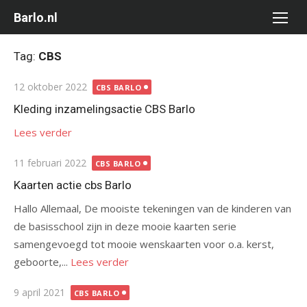
Ga
Barlo.nl
naar
de
Tag:
CBS
inhoud
Gepubliceerd
12 oktober 2022
CBS BARLO
op
Kleding inzamelingsactie CBS Barlo
Lees verder
Gepubliceerd
11 februari 2022
CBS BARLO
op
Kaarten actie cbs Barlo
Hallo Allemaal, De mooiste tekeningen van de kinderen van
de basisschool zijn in deze mooie kaarten serie
samengevoegd tot mooie wenskaarten voor o.a. kerst,
geboorte,...
Lees verder
Gepubliceerd
9 april 2021
CBS BARLO