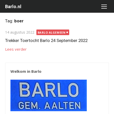
Ga
Barlo.nl
naar
de
Tag:
boer
inhoud
Gepubliceerd
14 augustus 2022
BARLO ALGEMEEN
op
Trekker Toertocht Barlo 24 September 2022
Lees verder
Welkom in Barlo