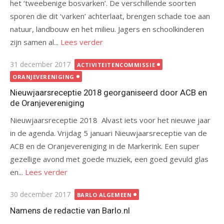
het ‘tweebenige bosvarken’. De verschillende soorten
sporen die dit ‘varken’ achterlaat, brengen schade toe aan
natuur, landbouw en het milieu. Jagers en schoolkinderen
zijn samen al...
Lees verder
Gepubliceerd
31 december 2017
ACTIVITEITENCOMMISSIE
op
ORANJEVERENIGING
Nieuwjaarsreceptie 2018 georganiseerd door ACB en
de Oranjevereniging
Nieuwjaarsreceptie 2018 Alvast iets voor het nieuwe jaar
in de agenda. Vrijdag 5 januari Nieuwjaarsreceptie van de
ACB en de Oranjevereniging in de Markerink. Een super
gezellige avond met goede muziek, een goed gevuld glas
en...
Lees verder
Gepubliceerd
30 december 2017
BARLO ALGEMEEN
op
Namens de redactie van Barlo.nl