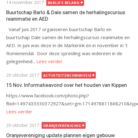
Gepubliceerd
14 november 2017
BARLO'S BELANG
op
Buurtschap Barlo & Dale samen de herhalingscursus
reanimatie en AED
Vanaf juni 2017 organiseren buurtschap Barlo en
buurtschap Dale samen de herhalingscursus reanimatie en
AED. In juni was deze in de Markerink en in november in ’t
Romienendal. Door deze spreiding was iedereen in de
gelegenheid...
Lees verder
Gepubliceerd
29 oktober 2017
ACTIVITEITENCOMMISSIE
op
15 Nov. Informatieavond over het houden van Kippen
https://www.facebook.com/photo.php?
fbid=1497433330372927&set=gm.1714978811868210&typ
Lees verder
Gepubliceerd
29 oktober 2017
ORANJEVERENIGING
op
Oranjevereniging update plannen eigen gebouw