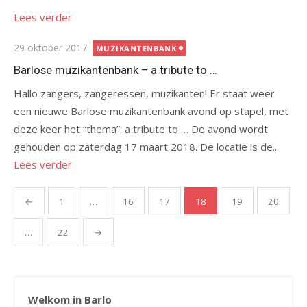
Lees verder
Gepubliceerd
29 oktober 2017
MUZIKANTENBANK
op
Barlose muzikantenbank – a tribute to …
Hallo zangers, zangeressen, muzikanten! Er staat weer
een nieuwe Barlose muzikantenbank avond op stapel, met
deze keer het “thema”: a tribute to … De avond wordt
gehouden op zaterdag 17 maart 2018. De locatie is de...
Lees verder
Berichten
←
1
…
16
17
18
19
20
paginering
…
22
→
Welkom in Barlo