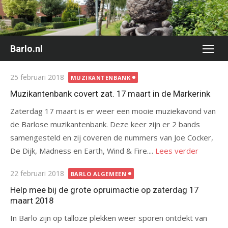
Ga
naar
de
inhoud
Barlo.nl
Gepubliceerd
25 februari 2018
MUZIKANTENBANK
op
Muzikantenbank covert zat. 17 maart in de Markerink
Zaterdag 17 maart is er weer een mooie muziekavond van
de Barlose muzikantenbank. Deze keer zijn er 2 bands
samengesteld en zij coveren de nummers van Joe Cocker,
De Dijk, Madness en Earth, Wind & Fire....
Lees verder
Gepubliceerd
22 februari 2018
BARLO ALGEMEEN
op
Help mee bij de grote opruimactie op zaterdag 17
maart 2018
In Barlo zijn op talloze plekken weer sporen ontdekt van