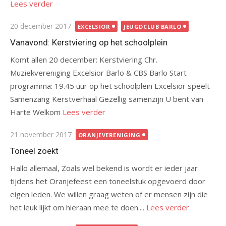
Lees verder
Gepubliceerd
20 december 2017
EXCELSIOR
JEUGDCLUB BARLO
op
Vanavond: Kerstviering op het schoolplein
Komt allen 20 december: Kerstviering Chr.
Muziekvereniging Excelsior Barlo & CBS Barlo Start
programma: 19.45 uur op het schoolplein Excelsior speelt
Samenzang Kerstverhaal Gezellig samenzijn U bent van
Harte Welkom
Lees verder
Gepubliceerd
21 november 2017
ORANJEVERENIGING
op
Toneel zoekt
Hallo allemaal, Zoals wel bekend is wordt er ieder jaar
tijdens het Oranjefeest een toneelstuk opgevoerd door
eigen leden. We willen graag weten of er mensen zijn die
het leuk lijkt om hieraan mee te doen....
Lees verder