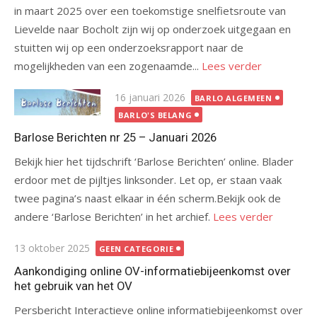
in maart 2025 over een toekomstige snelfietsroute van
Lievelde naar Bocholt zijn wij op onderzoek uitgegaan en
stuitten wij op een onderzoeksrapport naar de
mogelijkheden van een zogenaamde...
Lees verder
Gepubliceerd
16 januari 2026
BARLO ALGEMEEN
op
BARLO'S BELANG
Barlose Berichten nr 25 – Januari 2026
Bekijk hier het tijdschrift ‘Barlose Berichten’ online. Blader
erdoor met de pijltjes linksonder. Let op, er staan vaak
twee pagina’s naast elkaar in één scherm.Bekijk ook de
andere ‘Barlose Berichten’ in het archief.
Lees verder
Gepubliceerd
13 oktober 2025
GEEN CATEGORIE
op
Aankondiging online OV-informatiebijeenkomst over
het gebruik van het OV
Persbericht Interactieve online informatiebijeenkomst over