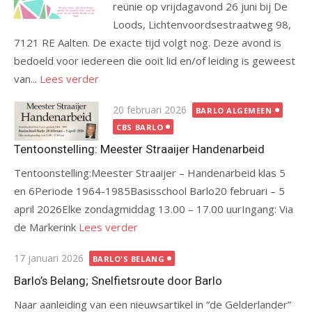
reünie op vrijdagavond 26 juni bij De
Loods, Lichtenvoordsestraatweg 98,
7121 RE Aalten. De exacte tijd volgt nog. Deze avond is
bedoeld voor iedereen die ooit lid en/of leiding is geweest
van...
Lees verder
Gepubliceerd
20 februari 2026
BARLO ALGEMEEN
op
CBS BARLO
Tentoonstelling: Meester Straaijer Handenarbeid
Tentoonstelling:Meester Straaijer – Handenarbeid klas 5
en 6Periode 1964-1985Basisschool Barlo20 februari – 5
april 2026Elke zondagmiddag 13.00 – 17.00 uurIngang: Via
de Markerink
Lees verder
Gepubliceerd
17 januari 2026
BARLO'S BELANG
op
Barlo’s Belang; Snelfietsroute door Barlo
Naar aanleiding van een nieuwsartikel in “de Gelderlander”