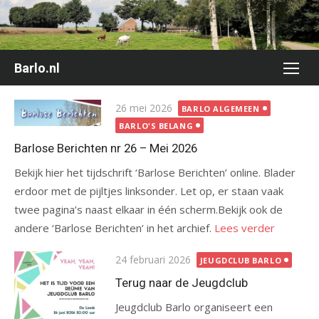
Ga
naar
de
inhoud
Barlo.nl
Gepubliceerd
26 mei 2026
BARLO ALGEMEEN
op
BARLO'S BELANG
Barlose Berichten nr 26 – Mei 2026
Bekijk hier het tijdschrift ‘Barlose Berichten’ online. Blader
erdoor met de pijltjes linksonder. Let op, er staan vaak
twee pagina’s naast elkaar in één scherm.Bekijk ook de
andere ‘Barlose Berichten’ in het archief.
Lees verder
Gepubliceerd
24 februari 2026
JEUGDCLUB BARLO
op
Terug naar de Jeugdclub
Jeugdclub Barlo organiseert een