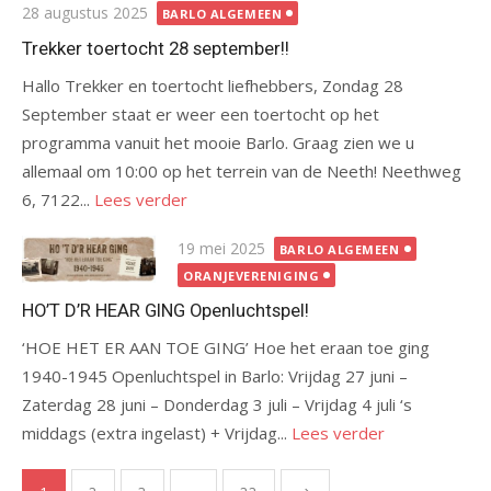
Gepubliceerd
28 augustus 2025
BARLO ALGEMEEN
op
Trekker toertocht 28 september!!
Hallo Trekker en toertocht liefhebbers, Zondag 28
September staat er weer een toertocht op het
programma vanuit het mooie Barlo. Graag zien we u
allemaal om 10:00 op het terrein van de Neeth! Neethweg
6, 7122...
Lees verder
Gepubliceerd
19 mei 2025
BARLO ALGEMEEN
op
ORANJEVERENIGING
HO’T D’R HEAR GING Openluchtspel!
‘HOE HET ER AAN TOE GING’ Hoe het eraan toe ging
1940-1945 Openluchtspel in Barlo: Vrijdag 27 juni –
Zaterdag 28 juni – Donderdag 3 juli – Vrijdag 4 juli ‘s
middags (extra ingelast) + Vrijdag...
Lees verder
Berichten